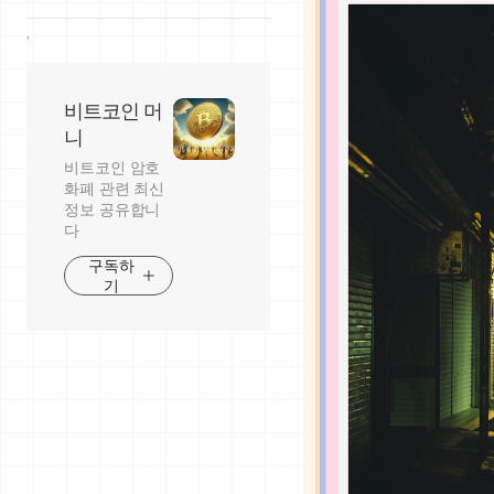
,
비트코인 머
니
비트코인 암호
화폐 관련 최신
정보 공유합니
다
구독하
기