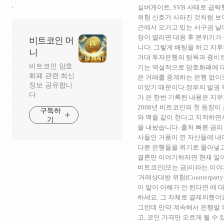
,
실버게이트, SVB 사태로 급
위험 신호가 사라진 것처럼 보
근에서 오가고 있는 서구권 날
장이 열리면 대응 후 분위기가
비트코인 머
니다. 그렇게 배팅을 하고 지
니
거대 투자은행의 탐욕과 중
비
비트코인 암호
기는 역설적으로 암호화폐에 대
화폐 관련 최신
은 거래를 중계하는 은행 없이
정보 공유합니
이었기 때문이다.정부의 발권 
다
가 은 한번 기록된 내용은 지
2008년 비트코인의 첫 등장
구독하
와 맥을 같이 한다고 지적하면
기
을 내놨습니다. 출처 빠른 금
사들인 거품이 낀 자산들에 내
다른 은행들을 위기로 몰아넣
결론만 이야기하자면 현재 일어
비트코인(또는 금)이라는 이야
'거래상대방 위험(Counterpar
이 말이 이해가 안 된다면 에 
하세요. 그 자체로 결제의했어
그런데 만약 계속해서 은행발 
고, 코인 가격만 오르게 될 수 